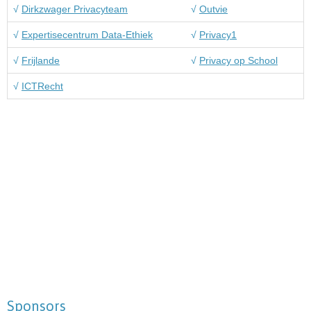
√
Dirkzwager Privacyteam
√
Outvie
√
Expertisecentrum Data-Ethiek
√
Privacy1
√
Frijlande
√
Privacy op School
√
ICTRecht
Sponsors