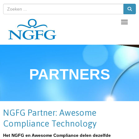
Toggle 
PARTNERS
NGFG Partner: Awesome
Compliance Technology
Het NGFG en Awesome Compliance delen dezelfde