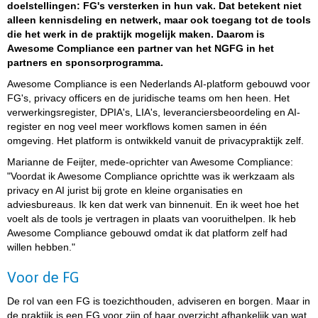
doelstellingen: FG's versterken in hun vak. Dat betekent niet
alleen kennisdeling en netwerk, maar ook toegang tot de tools
die het werk in de praktijk mogelijk maken. Daarom is
Awesome Compliance een partner van het NGFG in het
partners en sponsorprogramma.
Awesome Compliance is een Nederlands AI-platform gebouwd voor
FG's, privacy officers en de juridische teams om hen heen. Het
verwerkingsregister, DPIA's, LIA's, leveranciersbeoordeling en AI-
register en nog veel meer workflows komen samen in één
omgeving. Het platform is ontwikkeld vanuit de privacypraktijk zelf.
Marianne de Feijter, mede-oprichter van Awesome Compliance:
"Voordat ik Awesome Compliance oprichtte was ik werkzaam als
privacy en AI jurist bij grote en kleine organisaties en
adviesbureaus. Ik ken dat werk van binnenuit. En ik weet hoe het
voelt als de tools je vertragen in plaats van vooruithelpen. Ik heb
Awesome Compliance gebouwd omdat ik dat platform zelf had
willen hebben."
Voor de FG
De rol van een FG is toezichthouden, adviseren en borgen. Maar in
de praktijk is een FG voor zijn of haar overzicht afhankelijk van wat