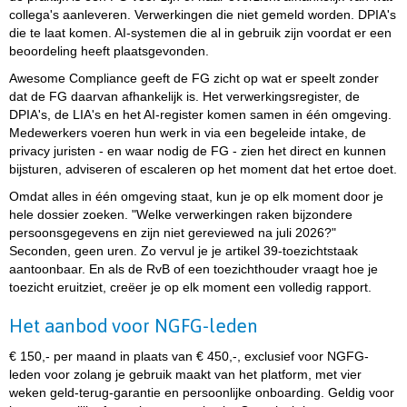
collega's aanleveren. Verwerkingen die niet gemeld worden. DPIA's
die te laat komen. AI-systemen die al in gebruik zijn voordat er een
beoordeling heeft plaatsgevonden.
Awesome Compliance geeft de FG zicht op wat er speelt zonder
dat de FG daarvan afhankelijk is. Het verwerkingsregister, de
DPIA's, de LIA's en het AI-register komen samen in één omgeving.
Medewerkers voeren hun werk in via een begeleide intake, de
privacy juristen - en waar nodig de FG - zien het direct en kunnen
bijsturen, adviseren of escaleren op het moment dat het ertoe doet.
Omdat alles in één omgeving staat, kun je op elk moment door je
hele dossier zoeken. "Welke verwerkingen raken bijzondere
persoonsgegevens en zijn niet gereviewed na juli 2026?"
Seconden, geen uren. Zo vervul je je artikel 39-toezichtstaak
aantoonbaar. En als de RvB of een toezichthouder vraagt hoe je
toezicht eruitziet, creëer je op elk moment een volledig rapport.
Het aanbod voor NGFG-leden
€ 150,- per maand in plaats van € 450,-, exclusief voor NGFG-
leden voor zolang je gebruik maakt van het platform, met vier
weken geld-terug-garantie en persoonlijke onboarding. Geldig voor