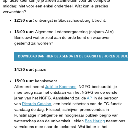
op:
deze keer kun je je alleen aanmelden voor de complete
middag; niet voor een enkel onderdeel. Wat kun je precies
verwachten?
12:30 uur:
ontvangst in Stadsschouwburg Utrecht;
13:00 uur:
Algemene Ledenvergadering (najaars-ALV)
Benieuwd wat er zoal aan de orde komt en waarover
gestemd zal worden?
DOWNLOAD DAN HIER DE AGENDA EN DE DAARBIJ BEHORENDE BIJ
14:30 uur:
pauze
15:00 uur:
kennisevent
Allereerst neemt
Juliëtte Koemans
, NGFG-bestuurslid, je
mee terug naar het ontstaan van het NGFG en de eerste
jaren van het NGFG. Aansluitend zal de
AP
, in de persoon
van
Ricardo Catalan
, een beeld schetsen van de FG-functie
vandaag de dag. Filosoof, schrijver, promovendus in
kunstmatige intelligentie en hoogleraar publiek begrip van
wetenschap aan de universiteit Leiden
Bas Haring
neemt ons
vervolgens mee naar de toekomst. Wat ligt er in het