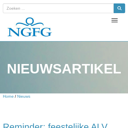
Toggle 
NIEUWSARTIKEL
Home
/
Nieuws
Reminder: feestelijke ALV,