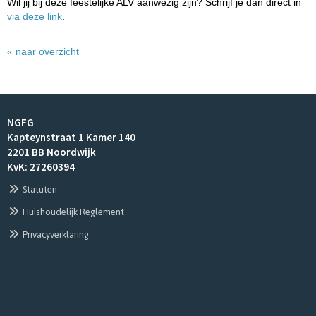
Wil jij bij deze feestelijke ALV aanwezig zijn? Schrijf je dan direct in
via deze link
.
« naar overzicht
NGFG
Kapteynstraat 1 Kamer 140
2201 BB Noordwijk
KvK: 27260394
Statuten
Huishoudelijk Reglement
Privacyverklaring