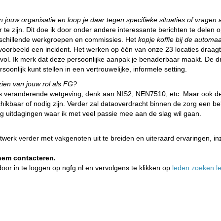
en jouw organisatie en loop je daar tegen specifieke situaties of vragen
e zijn. Dit doe ik door onder andere interessante berichten te delen op
erschillende werkgroepen en commissies. Het
kopje koffie bij de automaa
oorbeeld een incident. Het werken op één van onze 23 locaties draagt h
ol. Ik merk dat deze persoonlijke aanpak je benaderbaar maakt. De dr
soonlijk kunt stellen in een vertrouwelijke, informele setting.
ien van jouw rol als FG?
s veranderende wetgeving; denk aan NIS2, NEN7510, etc. Maar ook de 
baar of nodig zijn. Verder zal dataoverdracht binnen de zorg een belan
 uitdagingen waar ik met veel passie mee aan de slag wil gaan.
werk verder met vakgenoten uit te breiden en uiteraard ervaringen, in
hem contacteren.
door in te loggen op ngfg.nl en vervolgens te klikken op
leden zoeken l