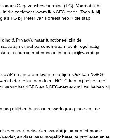
nctionaris Gegevensbescherming (FG). Voordat ik bij
. In die zoektocht kwam ik NGFG tegen. Toen ik bij
g als FG bij Pieter van Foreest heb ik die stap
iging & Privacy), maar functioneel zijn de
isatie zijn er wel personen waarmee ik regelmatig
r zaken te sparren met mensen in een gelijkwaardige
tot de AP en andere relevante partijen. Ook kan NGFG
ijn werk beter te kunnen doen. NGFG kan mij helpen met
ack vanuit het NGFG en NGFG-netwerk mij zal helpen bij
n nog altijd enthousiast en werk graag mee aan de
 als een soort netwerken waarbij je samen tot mooie
der, en daar waar mogelijk beter, te profileren en te