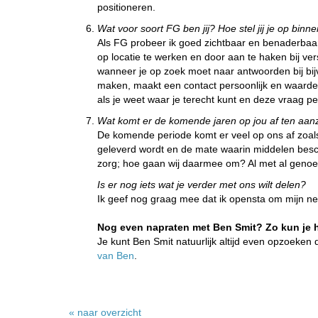
positioneren.
Wat voor soort FG ben jij? Hoe stel jij je op binn
Als FG probeer ik goed zichtbaar en benaderbaar t
op locatie te werken en door aan te haken bij v
wanneer je op zoek moet naar antwoorden bij bijv
maken, maakt een contact persoonlijk en waardev
als je weet waar je terecht kunt en deze vraag per
Wat komt er de komende jaren op jou af ten aanz
De komende periode komt er veel op ons af zoal
geleverd wordt en de mate waarin middelen beschik
zorg; hoe gaan wij daarmee om? Al met al genoeg
Is er nog iets wat je verder met ons wilt delen?
Ik geef nog graag mee dat ik opensta om mijn net
Nog even napraten met Ben Smit? Zo kun je 
Je kunt Ben Smit natuurlijk altijd even opzoeken 
van Ben
.
« naar overzicht