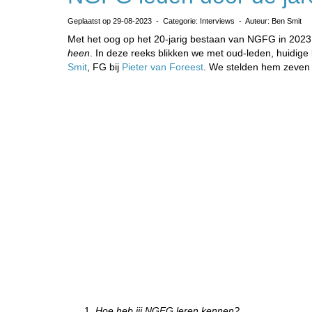
Geplaatst op 29-08-2023 - Categorie: Interviews - Auteur: Ben Smit
Met het oog op het 20-jarig bestaan van NGFG in 2023 z
heen
. In deze reeks blikken we met oud-leden, huidige
Smit
, FG bij
Pieter van Foreest
. We stelden hem zeven
Hoe heb jij NGFG leren kennen?