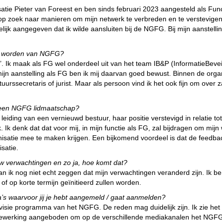
isatie Pieter van Foreest en ben sinds februari 2023 aangesteld als Fu
 op zoek naar manieren om mijn netwerk te verbreden en te verstevigen
elijk aangegeven dat ik wilde aansluiten bij de NGFG. Bij mijn aanstellin
 te worden van NGFG?
r’. Ik maak als FG wel onderdeel uit van het team IB&P (InformatieBeveil
jn aanstelling als FG ben ik mij daarvan goed bewust. Binnen de organ
tuurssecretaris of jurist. Maar als persoon vind ik het ook fijn om ove
 een NGFG lidmaatschap?
 leiding van een vernieuwd bestuur, haar positie verstevigd in relatie 
 Ik denk dat dat voor mij, in mijn functie als FG, zal bijdragen om m
isatie mee te maken krijgen. Een bijkomend voordeel is dat de feedb
satie.
ouw verwachtingen en zo ja, hoe komt dat?
 ik nog niet echt zeggen dat mijn verwachtingen veranderd zijn. Ik be
of op korte termijn geïnitieerd zullen worden.
’s waarvoor jij je hebt aangemeld / gaat aanmelden?
visie programma van het NGFG. De reden mag duidelijk zijn. Ik zie het
ewerking aangeboden om op de verschillende mediakanalen het NGFG ver