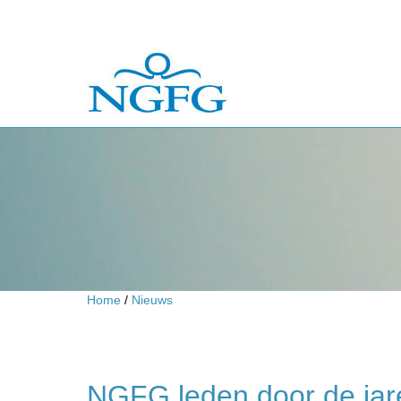
Home
/
Nieuws
NGFG leden door de jare