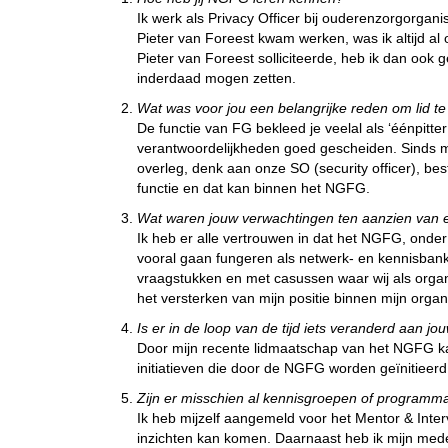
Ik werk als Privacy Officer bij ouderenzorgorgan
Pieter van Foreest kwam werken, was ik altijd al
Pieter van Foreest solliciteerde, heb ik dan ook g
inderdaad mogen zetten.
Wat was voor jou een belangrijke reden om lid
De functie van FG bekleed je veelal als ‘éénpitte
verantwoordelijkheden goed gescheiden. Sinds mi
overleg, denk aan onze SO (security officer), bes
functie en dat kan binnen het NGFG.
Wat waren jouw verwachtingen ten aanzien van
Ik heb er alle vertrouwen in dat het NGFG, onder
vooral gaan fungeren als netwerk- en kennisbank.
vraagstukken en met casussen waar wij als organ
het versterken van mijn positie binnen mijn organi
Is er in de loop van de tijd iets veranderd aan j
Door mijn recente lidmaatschap van het NGFG kan
initiatieven die door de NGFG worden geïnitieerd 
Zijn er misschien al kennisgroepen of programma
Ik heb mijzelf aangemeld voor het Mentor & Inter
inzichten kan komen. Daarnaast heb ik mijn med