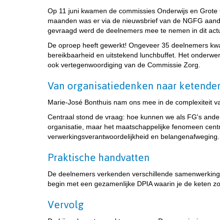
Op 11 juni kwamen de commissies Onderwijs en Grote G
maanden was er via de nieuwsbrief van de NGFG aanda
gevraagd werd de deelnemers mee te nemen in dit actu
De oproep heeft gewerkt! Ongeveer 35 deelnemers kwa
bereikbaarheid en uitstekend lunchbuffet. Het onderw
ook vertegenwoordiging van de Commissie Zorg.
Van organisatiedenken naar ketende
Marie-José Bonthuis nam ons mee in de complexiteit van 
Centraal stond de vraag: hoe kunnen we als FG's ander
organisatie, maar het maatschappelijke fenomeen cent
verwerkingsverantwoordelijkheid en belangenafweging.
Praktische handvatten
De deelnemers verkenden verschillende samenwerkingsvo
begin met een gezamenlijke DPIA waarin je de keten zo
Vervolg