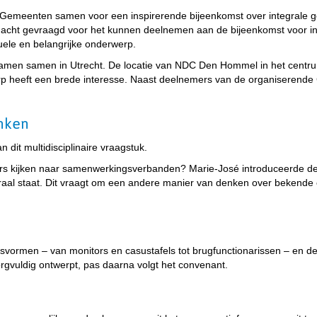
emeenten samen voor een inspirerende bijeenkomst over integrale ge
cht gevraagd voor het kunnen deelnemen aan de bijeenkomst voor int
ele en belangrijke onderwerp.
men samen in Utrecht. De locatie van NDC Den Hommel in het centru
erp heeft een brede interesse. Naast deelnemers van de organiseren
nken
dit multidisciplinaire vraagstuk.
s kijken naar samenwerkingsverbanden? Marie-José introduceerde de "ke
raal staat. Dit vraagt om een andere manier van denken over bekende
rmen – van monitors en casustafels tot brugfunctionarissen – en de b
rgvuldig ontwerpt, pas daarna volgt het convenant.