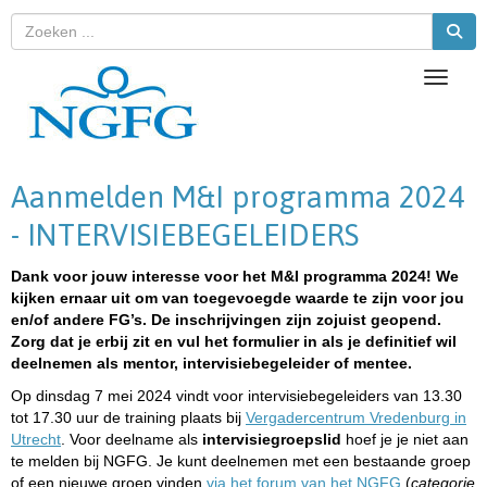
Toggle 
Aanmelden M&I programma 2024
- INTERVISIEBEGELEIDERS
Dank voor jouw interesse voor het M&I programma 2024! We
kijken ernaar uit om van toegevoegde waarde te zijn voor jou
en/of andere FG’s. De inschrijvingen zijn zojuist geopend.
Zorg dat je erbij zit en vul het formulier in als je definitief wil
deelnemen als mentor, intervisiebegeleider of mentee.
Op dinsdag 7 mei 2024 vindt voor intervisiebegeleiders van 13.30
tot 17.30 uur de training plaats bij
Vergadercentrum Vredenburg in
Utrecht
. Voor deelname als
intervisiegroepslid
hoef je je niet aan
te melden bij NGFG. Je kunt deelnemen met een bestaande groep
of een nieuwe groep vinden
via het forum van het NGFG
(
categorie